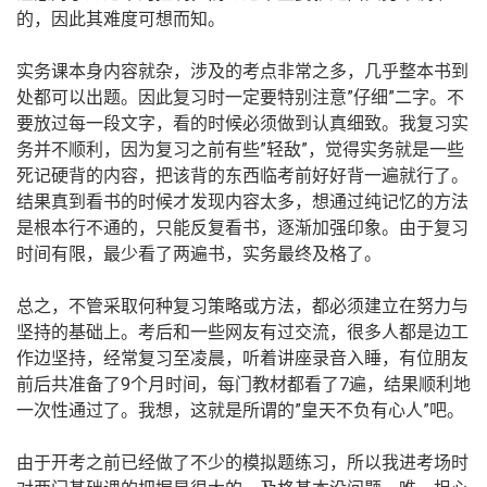
的，因此其难度可想而知。
实务课本身内容就杂，涉及的考点非常之多，几乎整本书到
处都可以出题。因此复习时一定要特别注意”仔细”二字。不
要放过每一段文字，看的时候必须做到认真细致。我复习实
务并不顺利，因为复习之前有些”轻敌”，觉得实务就是一些
死记硬背的内容，把该背的东西临考前好好背一遍就行了。
结果真到看书的时候才发现内容太多，想通过纯记忆的方法
是根本行不通的，只能反复看书，逐渐加强印象。由于复习
时间有限，最少看了两遍书，实务最终及格了。
总之，不管采取何种复习策略或方法，都必须建立在努力与
坚持的基础上。考后和一些网友有过交流，很多人都是边工
作边坚持，经常复习至凌晨，听着讲座录音入睡，有位朋友
前后共准备了9个月时间，每门教材都看了7遍，结果顺利地
一次性通过了。我想，这就是所谓的”皇天不负有心人”吧。
由于开考之前已经做了不少的模拟题练习，所以我进考场时