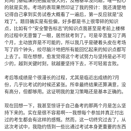
对两门基础课的把握是很大的，及格基本没问题，唯一担心
的就是实务。考场的表现果然印证了我的预计：我还清楚地
记得自己拿到实务试卷大概看了一遍后，第一反应就是”没
戏了”。题目确实是有些偏，好多都是书上很零碎的知识
点，比如有个”安全警告标志”的知识点我甚至是考前上楼梯
的过程中无意瞥了一眼，居然就考到了。可是辛苦复习了两
个月，主动放弃是不可能的，所以我几乎是硬着头皮在考场
写了四个钟头，绞尽脑汁地把所有能回忆起来的知识点都写
上去了。现在想想，愈发觉得这个考试努力与坚持是必不可
少的，越到关键时刻，就越要坚持下去，不可轻易言败。
考后等成绩是个很漫长的过程，尤其是临近出成绩的7月
份，几乎比考试的时候还紧张。所幸最终结果还算满意，没
有高分，但都够用。这证明我的复习策略还是基本正确的。
现在回想一下，我甚至惊讶于自己备考的那两个月是怎么坚
持下来的。实在是很不容易啊——我想每个参加并真正付出
过的考生都会有这样的感慨。然而，这一切终究过去了，从
这次考试中，我隐约悟到一些比通过考试本身更重要的东西