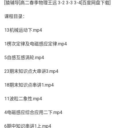
[猿辅导]高二春季物理王远 3-2 3-3 3-4[百度网盘下载]
课程目录：
13机械运动下.mp4
1楞次定律及电磁感应定律.mp4
5自感互感涡轮.mp4
23期末知识点大串讲3.mp4
18期末知识点串讲1.mp4
11波粒二象性.mp4
4电磁感应综合应用二下.mp4
6期中知识串讲1上.mp4