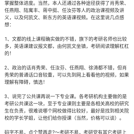
掌握整体进度。当然，本人还通过各种途径获得了肖秀荣、
任燕翔、陆寓丰、蒋中挺、任汝芬等人的政治课视频及讲
义，以及何凯文、新东方的英语课视频。在这里说几点感
想：
1、文都的线上课程确实做的不错，旗下的考研名师也比较
多，英语课建议报文都，由何凯文坐镇，考研阅读理解杠杠
的！
2、政治的话肖秀荣、任汝芬、任燕翔、徐涛都不错，但肖
秀荣的普通话口音较重，可以先到网上看看他的视频，如果
理解有障碍，慎选！
3、说完了公共课再说一下专业课。各考研机构主要做的是
考研公共课这一块，至于专业课则主要是各相关高校的研究
生在负责，很难说哪个网校做得比较好，最好是找到相关院
校的学长学姐，让他们给你授课（当然，价格可以谈）。
码字不易，点个赞再走?～考研不易，考研党有其它考研上