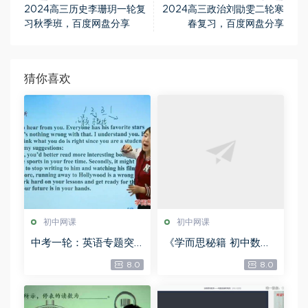
2024高三历史李珊玥一轮复
2024高三政治刘勖雯二轮寒
习秋季班，百度网盘分享
春复习，百度网盘分享
猜你喜欢
初中网课
初中网课
中考一轮：英语专题突
《学而思秘籍 初中数学
破冲刺满分班【14讲 朱
思维提升》电子版资料P
8.0
8.0
平】17183，百度网盘分
DF文件，百度网盘分享
享