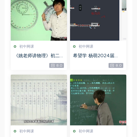
初中网课
初中网课
《姚老师讲物理》初二
希望学 杨萌2024届
上学期期末考前冲刺班
【秋上.全国版A+】初三
8.0
8.0
【7讲 姚楷】，百度网盘
物理培训班（暑），百
分享
度网盘分享
初中网课
初中网课