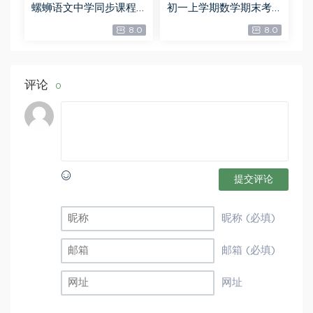
螺蛳语文中学同步课程
初一上学期数学期末考
九年级上册（初三）
试系统总复习韩春成3
8.0
8.0
（完结）百度网盘分
讲，百度网盘分享
享，百度网盘分享
评论
0
提交评论
昵称 (必填)
邮箱 (必填)
网址