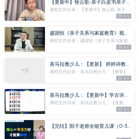
【更新中】牧云歌-亲子白皮书亲子沟通+常见问题落地实操，百度网盘分享
课程文件目录：【更新中】牧云歌-亲子白
皮书亲子沟通+常见问题落地实操 体积大
8.0
小：4.80G 第10节11.温柔的背后是绝对坚
定.mp4 [84.29M] 第11节实操1我唯一重视
的学习习惯.mp4 [22...
盛国恒《亲子关系与家庭教育》视频课，百度网盘分享
课程文件目录：盛国恒《亲子关系与家庭
教育》视频课 体积大小：2.28G 1_学浪视
8.0
频观看流程_1080p.mp4 [4.79M] 10_第9
集：消费教育：如何让孩子降低对物质的
渴望？_1080p.mp4 [134...
喜马拉雅少儿：【更新】 婷婷诗教第三部，百度网盘分享
课程文件目录：喜马拉雅少儿：【更新】
婷婷诗教第三部 体积大小：251.48M 01
8.0
《观沧海》树立大局观，拓宽孩子的格局.
m4a [7.52M] 01《观沧海》树立大局观，
拓宽孩子的格局.pdf [1.55M]...
喜马拉雅少儿：【更新中】学古诗词用“鑫”方法【视频】，百度网盘分享
课程文件目录：喜马拉雅少儿：【更新
中】学古诗词用“鑫”方法【视频】 体积大
8.0
小：4.02G 1年级上 [282.84M] ​01 1年级
上《画》——诗中有《画》​.mp4 [80.48
M] ​02 1年级上《江南...
【完结】阳子老师全能育儿课（0-3岁家长课），百度网盘分享