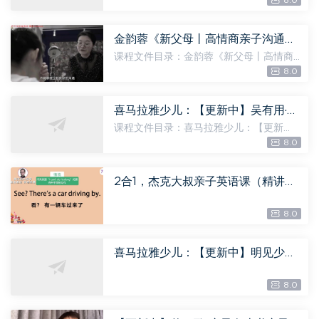
8.0
陈卫平：讲给爸爸妈妈听.mp3 [2.71M] 0
2 世界历史趣歌.mp3 [606.25K] 03 聪明
宝贝歌 世界版.mp3 [799....
金韵蓉《新父母丨高情商亲子沟通课》（完结），百度网盘分享
课程文件目录：金韵蓉《新父母丨高情商
亲子沟通课》（完结） 体积大小：3.28G
8.0
00.欢迎来到樊登读书·新父母！.mp4 [34.
21M] 00.开启高情商沟通之门.mp4 [35.7
4M] 01.你希望成为...
喜马拉雅少儿：【更新中】吴有用·宋朝上学记，百度网盘分享
课程文件目录：喜马拉雅少儿：【更新
中】吴有用·宋朝上学记 体积大小：1.04G
8.0
《吴有用·宋朝上学记》001 隐藏的秘密.m
p3 [18.24M] 《吴有用·宋朝上学记》002
小诗仙归来.mp3 [21.74M] ...
2合1，杰克大叔亲子英语课（精讲课 + 跟读课）_UncleJack，百度网盘分享
8.0
喜马拉雅少儿：【更新中】明见少年：名人博物馆500讲，百度网盘分享
8.0