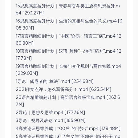
15思想高度拉升计划｜青春与奋斗类主旋律思想拉升.m
p4 [293.27M]
16思想高度拉升计划｜生活的真相与生命的意义.mp4 [3
05.80M]
17语言精雕细刻计划｜“中医”诊病：语言三“病”.mp4 [2
60.88M]
18语言精雕细刻计划｜汉语“脾性”与治疗“药方”.mp4 [2
17.78M]
19语言精雕细刻计划｜长短句变化规则与写作实践.mp4
[229.03M]
1导论｜阅卷者的“算法”.mp4 [254.68M]
2021作文点评，怎么写得高分！.mp4 [623.54M]
20语言精雕细刻计划｜高阶语言终极宝典.mp4 [263.6
7M]
2导论｜思想及思维.mp4 [177.36M]
3导论｜视野及表达.mp4 [165.90M]
4高效论证思维养成｜“00后“的“特出”.mp4 [139.48M]
5高效论证思维养成｜利己主义与“不缺钙”知识分子.mp