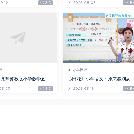
0-12
8.0
2025-08-08
8.
课
小学网课
师课堂苏教版小学数学五年
心田花开小学语文：原来鉴别病
949M标清视频），百度
这么简单（完结）（1.70G高清视
05-27
8.0
2025-05-15
8.
享
频），百度网盘分享