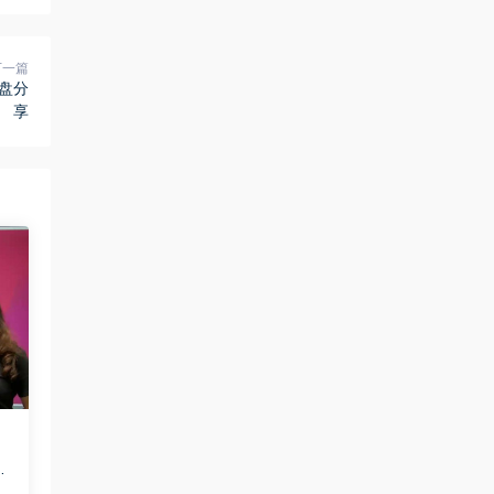
下一篇
盘分
享
，