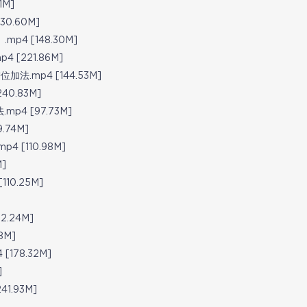
1M]
0.60M]
4 [148.30M]
[221.86M]
.mp4 [144.53M]
0.83M]
4 [97.73M]
.74M]
 [110.98M]
]
0.25M]
.24M]
8M]
78.32M]
]
1.93M]