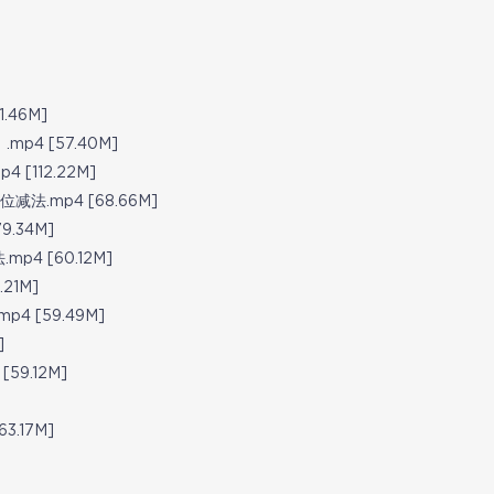
.46M]
4 [57.40M]
[112.22M]
.mp4 [68.66M]
.34M]
4 [60.12M]
21M]
 [59.49M]
]
9.12M]
.17M]