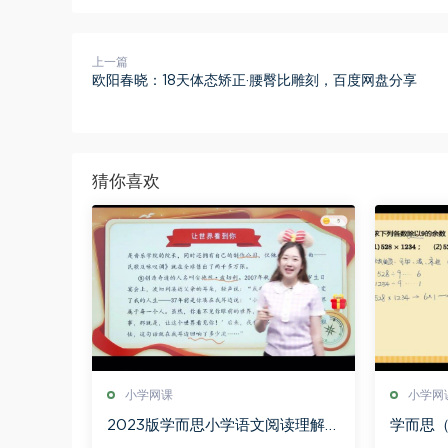
上一篇
欧阳春晓：18天体态矫正·腰臀比雕刻，百度网盘分享
猜你喜欢
小学网课
小学网
2023版学而思小学语文阅读理解大
学而思
通关（完结）（108G超清视频），
思班 陈