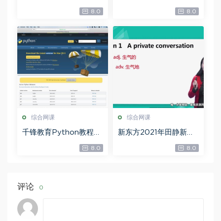
登计划王峰，百度网盘
中学拓展课程96节（3.4
8.0
8.0
分享
8G标清视频），百度网
盘分享
综合网课
综合网课
千锋教育Python教程：
新东方2021年田静新概
700集零基础Python入
念二册教学视频（14.6G
8.0
8.0
门到精通教程（爬虫+办
高清视频），百度网盘
公自动化+数据分析）
分享
（53.7G高清视频），百
度网盘分享
评论
0