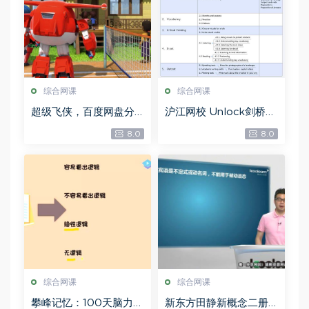
综合网课
综合网课
超级飞侠，百度网盘分
沪江网校 Unlock剑桥留
享
学英语A1-A2【畅学
8.0
8.0
班】百度云分享，百度
网盘分享
综合网课
综合网课
攀峰记忆：100天脑力攀
新东方田静新概念二册