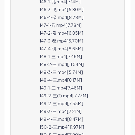
146-1-几.mp4[7.14M]
146-3-飞.mp4[5.80M]
146-4-朵.mp4[8.78M]
147-1-乃.mp4[7.78M]
147-2-及.mp4[6.85M]
147-3-都.mp4[6.70M]
147-4-讲.mp4[8.65M]
148-1-三.mp4[7.46M]
148-2-三.mp4[11.54M]
148-3-三.mp4[5.74M]
148-4-三.mp4[8.17M]
149-1-三.mp4[7.46M]
149-2-三(1).mp4[7.73M]
149-2-三.mp4[7.55M]
149-3-三.mp4[7.21M]
149-4-三.mp4[8.47M]
150-2-三.mp4[11.97M]