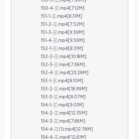
150-3-三.mp4[7.90M]
150-4-三.mp4[7.12M]
151-1-三.mp4[8.31M]
151-2-三.mp4[7.52M]
151-3-三.mp4[9.59M]
151-4-三.mp4[9.59M]
152-1-三.mp4[8.31M]
152-2-三.mp4[10.18M]
152-3-三.mp4[7.36M]
152-4-三.mp4[23.28M]
153-1-三.mp4[8.10M]
153-2-三.mp4[18.99M]
153-3-三.mp4[8.07M]
154-1-三.mp4[9.01M]
154-2-三.mp4[12.35M]
154-3-三.mp4[7.86M]
154-4-三(1).mp4[12.78M]
154-4-三.mp4[12.61M]