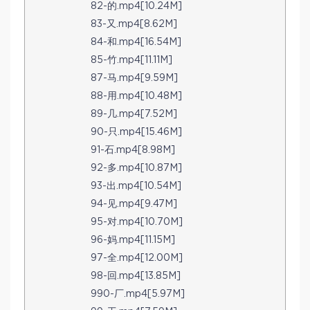
82-的.mp4[10.24M]
83-又.mp4[8.62M]
84-和.mp4[16.54M]
85-竹.mp4[11.11M]
87-马.mp4[9.59M]
88-用.mp4[10.48M]
89-几.mp4[7.52M]
90-只.mp4[15.46M]
91-石.mp4[8.98M]
92-多.mp4[10.87M]
93-出.mp4[10.54M]
94-见.mp4[9.47M]
95-对.mp4[10.70M]
96-妈.mp4[11.15M]
97-全.mp4[12.00M]
98-回.mp4[13.85M]
990-厂.mp4[5.97M]