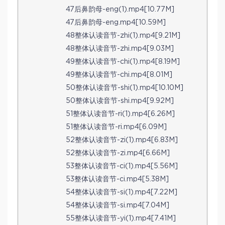
47后鼻韵母-eng(1).mp4[10.77M]
47后鼻韵母-eng.mp4[10.59M]
48整体认读音节-zhi(1).mp4[9.21M]
48整体认读音节-zhi.mp4[9.03M]
49整体认读音节-chi(1).mp4[8.19M]
49整体认读音节-chi.mp4[8.01M]
50整体认读音节-shi(1).mp4[10.10M]
50整体认读音节-shi.mp4[9.92M]
51整体认读音节-ri(1).mp4[6.26M]
51整体认读音节-ri.mp4[6.09M]
52整体认读音节-zi(1).mp4[6.83M]
52整体认读音节-zi.mp4[6.66M]
53整体认读音节-ci(1).mp4[5.56M]
53整体认读音节-ci.mp4[5.38M]
54整体认读音节-si(1).mp4[7.22M]
54整体认读音节-si.mp4[7.04M]
55整体认读音节-yi(1).mp4[7.41M]