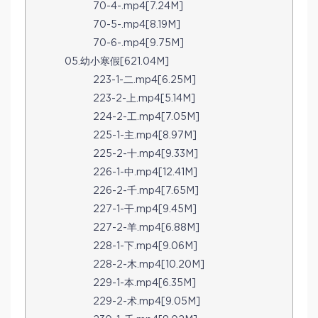
70-4-.mp4[7.24M]
70-5-.mp4[8.19M]
70-6-.mp4[9.75M]
05.幼小寒假[621.04M]
223-1-二.mp4[6.25M]
223-2-上.mp4[5.14M]
224-2-工.mp4[7.05M]
225-1-主.mp4[8.97M]
225-2-十.mp4[9.33M]
226-1-中.mp4[12.41M]
226-2-千.mp4[7.65M]
227-1-干.mp4[9.45M]
227-2-羊.mp4[6.88M]
228-1-下.mp4[9.06M]
228-2-木.mp4[10.20M]
229-1-本.mp4[6.35M]
229-2-术.mp4[9.05M]