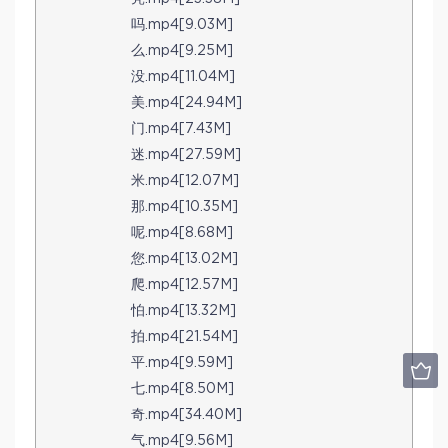
吗.mp4[9.03M]
么.mp4[9.25M]
没.mp4[11.04M]
美.mp4[24.94M]
门.mp4[7.43M]
迷.mp4[27.59M]
米.mp4[12.07M]
那.mp4[10.35M]
呢.mp4[8.68M]
您.mp4[13.02M]
爬.mp4[12.57M]
怕.mp4[13.32M]
拍.mp4[21.54M]
平.mp4[9.59M]
七.mp4[8.50M]
奇.mp4[34.40M]
气.mp4[9.56M]