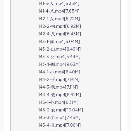
141-3-人.mp4[6.35M]
141-4-八.mp4[7.65M]
142-1-头.mp4[6.22M]
142-2-虫.mp4[6.92M]
142-4-又.mp4[6.45M]
143-1-你.mp4[6.04M]
143-2-山.mp4[8.49M]
143-3-比.mp4[5.44M]
143-4-四.mp4[9.63M]
144-1-小.mp4[6.40M]
144-2-手.mp4[7.91M]
144-3-我.mp4[7.11M]
144-4-云.mp4[8.62M]
145-1-心.mp4[6.31M]
145-2-女.mp4[10.04M]
145-3-力.mp4[7.45M]
145-4-儿.mp4[7.86M]