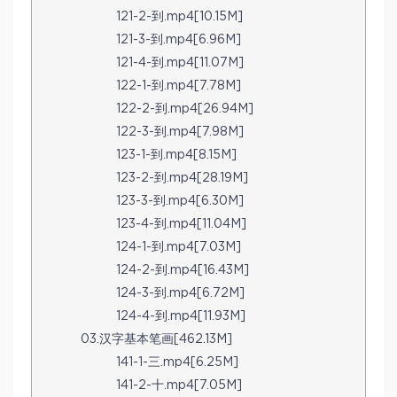
121-2-到.mp4[10.15M]
121-3-到.mp4[6.96M]
121-4-到.mp4[11.07M]
122-1-到.mp4[7.78M]
122-2-到.mp4[26.94M]
122-3-到.mp4[7.98M]
123-1-到.mp4[8.15M]
123-2-到.mp4[28.19M]
123-3-到.mp4[6.30M]
123-4-到.mp4[11.04M]
124-1-到.mp4[7.03M]
124-2-到.mp4[16.43M]
124-3-到.mp4[6.72M]
124-4-到.mp4[11.93M]
03.汉字基本笔画[462.13M]
141-1-三.mp4[6.25M]
141-2-十.mp4[7.05M]