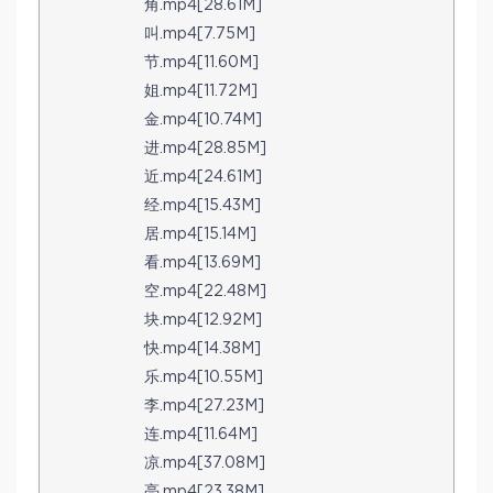
角.mp4[28.61M]
叫.mp4[7.75M]
节.mp4[11.60M]
姐.mp4[11.72M]
金.mp4[10.74M]
进.mp4[28.85M]
近.mp4[24.61M]
经.mp4[15.43M]
居.mp4[15.14M]
看.mp4[13.69M]
空.mp4[22.48M]
块.mp4[12.92M]
快.mp4[14.38M]
乐.mp4[10.55M]
李.mp4[27.23M]
连.mp4[11.64M]
凉.mp4[37.08M]
亮.mp4[23.38M]