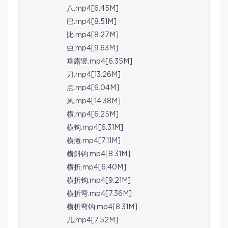
八.mp4[6.45M]
巴.mp4[8.51M]
比.mp4[8.27M]
虫.mp4[9.63M]
垂露竖.mp4[6.35M]
刀.mp4[13.26M]
点.mp4[6.04M]
风.mp4[14.38M]
横.mp4[6.25M]
横钩.mp4[6.31M]
横撇.mp4[7.11M]
横斜钩.mp4[8.31M]
横折.mp4[6.40M]
横折钩.mp4[9.21M]
横折弯.mp4[7.36M]
横折弯钩.mp4[8.31M]
几.mp4[7.52M]