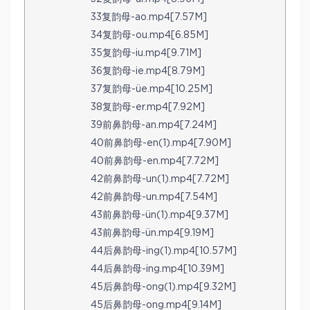
33复韵母-ao.mp4[7.57M]
34复韵母-ou.mp4[6.85M]
35复韵母-iu.mp4[9.71M]
36复韵母-ie.mp4[8.79M]
37复韵母-üe.mp4[10.25M]
38复韵母-er.mp4[7.92M]
39前鼻韵母-an.mp4[7.24M]
40前鼻韵母-en(1).mp4[7.90M]
40前鼻韵母-en.mp4[7.72M]
42前鼻韵母-un(1).mp4[7.72M]
42前鼻韵母-un.mp4[7.54M]
43前鼻韵母-ün(1).mp4[9.37M]
43前鼻韵母-ün.mp4[9.19M]
44后鼻韵母-ing(1).mp4[10.57M]
44后鼻韵母-ing.mp4[10.39M]
45后鼻韵母-ong(1).mp4[9.32M]
45后鼻韵母-ong.mp4[9.14M]