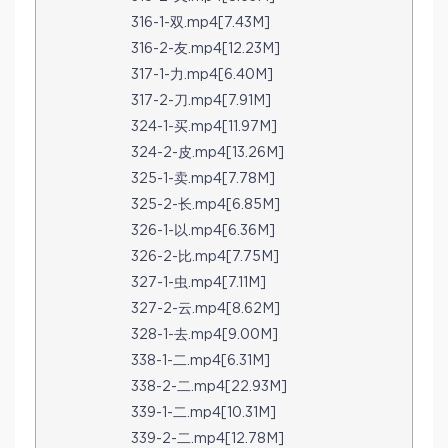
316-1-双.mp4[7.43M]
316-2-友.mp4[12.23M]
317-1-力.mp4[6.40M]
317-2-刀.mp4[7.91M]
324-1-买.mp4[11.97M]
324-2-皮.mp4[13.26M]
325-1-卖.mp4[7.78M]
325-2-长.mp4[6.85M]
326-1-以.mp4[6.36M]
326-2-比.mp4[7.75M]
327-1-虫.mp4[7.11M]
327-2-云.mp4[8.62M]
328-1-去.mp4[9.00M]
338-1-二.mp4[6.31M]
338-2-二.mp4[22.93M]
339-1-二.mp4[10.31M]
339-2-二.mp4[12.78M]