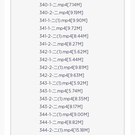
340-1-二.mp4[7.14M]
340-2-二.mp4[9.19M]
341-1-二(1).mp4[9.90M]
341-1-二.mp4[9.72M]
341-2-二(1).mp4[8.44M]
341-2-二.mp4[8.27M]
342-1-二(1).mp4[5.62M]
342-1-二.mp4[5.44M]
342-2-二(1).mp4[9.81M]
342-2-二.mp4[9.63M]
343-1-二(1).mp4[5.92M]
343-1-二.mp4[5.74M]
343-2-二(1).mp4[8.35M]
343-2-二.mp4[8.17M]
344-1-二(1).mp4[9.00M]
344-1-二.mp4[8.82M]
344-2-二(1).mp4[15.18M]